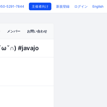
050-5291-7844
主催者向け
新規登録
ログイン
English
メンバー
お問い合わせ
) #javajo
イベントページ