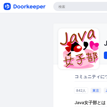
コミュニティに
842人
東京
Java女子部とは