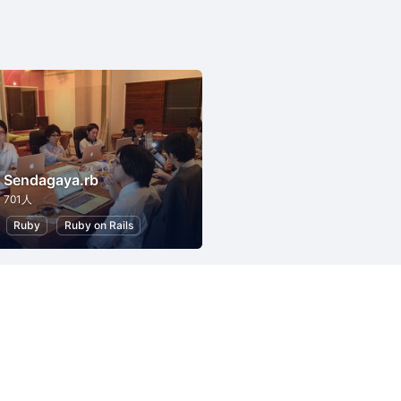
Sendagaya.rb
701人
Ruby
Ruby on Rails
クラウドエース
638人