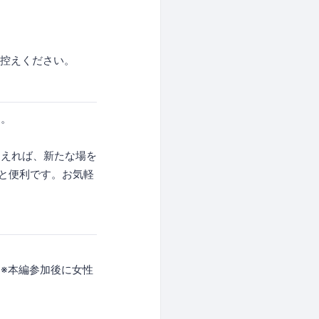
お控えください。
す。
らえれば、新たな場を
くと便利です。お気軽
※本編参加後に女性