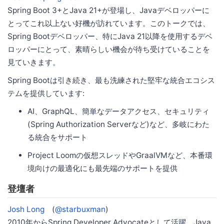
Spring Boot 3+とJava 21+が登場し、Javaデベロッパーに
とってこれ以上ない好機が訪れています。このトークでは、
Spring Bootデベロッパー、特にJava 21以降を使用するデベ
ロッパーにとって、素晴らしい機会が待ち受けていることを
見ていきます。
Spring Bootは引き続き、最も洗練された堅牢な統合エコシス
テムを提供しています:
AI、GraphQL、簡単なデータアクセス、セキュリティ
(Spring Authorization Serverなど)など、多岐にわた
る統合をサポート
Project Loomの仮想スレッドやGraalVMなど、本番環
境向けの最適化にも最先端のサポートを提供
登壇者
Josh Long
(
@starbuxman
)
2010年からSpring Developer Advocateとして活躍、Java